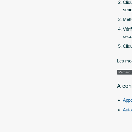
Cliq
seco
Mett
Véri
seco
Cliq
Les mod
Remarqu
À con
Appo
Auto