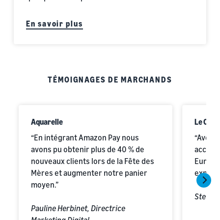
En savoir plus
TÉMOIGNAGES DE MARCHANDS
Aquarelle
Le Coq 
“En intégrant Amazon Pay nous
“Avec 
avons pu obtenir plus de 40 % de
accélé
nouveaux clients lors de la Fête des
Europé
Mères et augmenter notre panier
expérie
moyen.”
Steven
Pauline Herbinet, Directrice
Marketing Digital