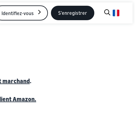
S’enregistrer
Identifiez-vous
t marchand
.
lient Amazon.