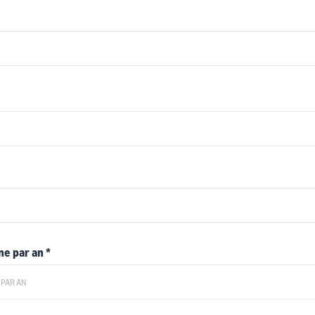
gne par an
*