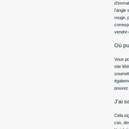
d'immatr
l'angle 
rouge, 
corresp
vendre 
Où pu
Vous po
site We
soumett
égaleme
pouvez 
J'ai s
Cela si
cas, de