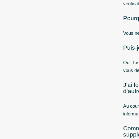
vérific
Pourq
Vous ne
Puis-
Oui, l'
vous de
J'ai 
d'autr
Au cour
informa
Comme
suppl