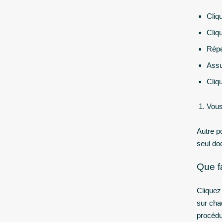
Cliq
Cliq
Répé
Assu
Cliq
Vous
Autre p
seul do
Que fa
Cliquez 
sur chac
procédur