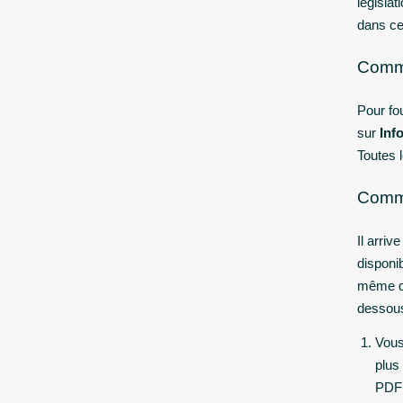
législa
dans ce
Comme
Pour fo
sur
Inf
Toutes l
Comme
Il arri
disponi
même do
dessous
Vous
plus
PDF 