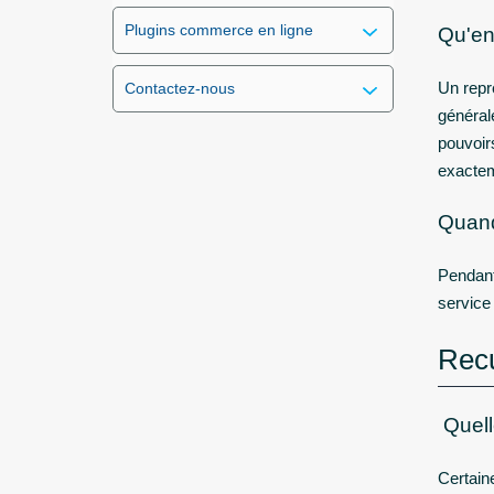
Plugins commerce en ligne
Qu'en
Un repr
Contactez-nous
général
pouvoir
exactem
Quand 
Pendant 
service
Recu
Quelle
Certain