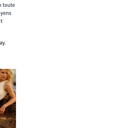
n toute
moyens
et
ay.