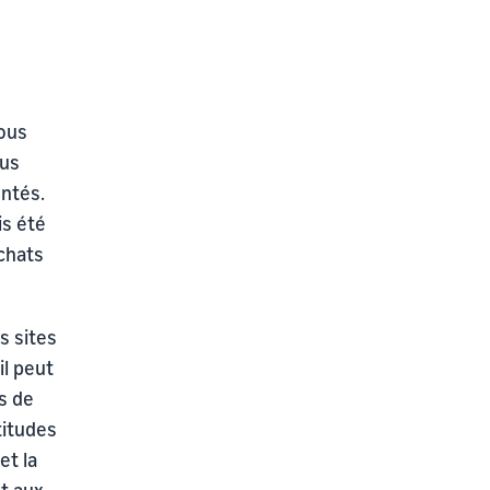
vous
ous
ntés.
is été
achats
s sites
il peut
es de
titudes
et la
t aux