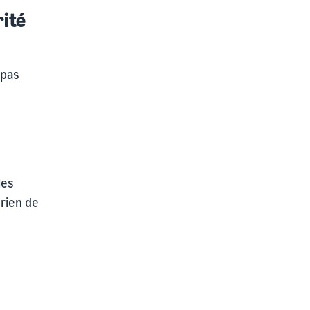
rité
 pas
e
les
 rien de