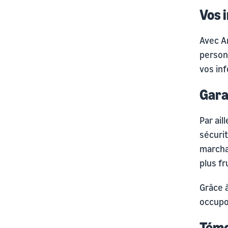
Vos 
Avec A
person
vos in
Gara
Par aill
sécuri
marchan
plus f
Grâce 
occupo
Tém