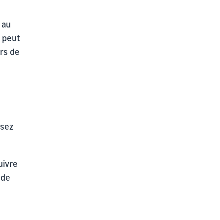
 au
 peut
ers de
ssez
uivre
 de