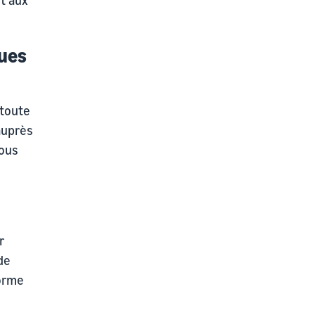
ques
 toute
auprès
vous
r
de
forme