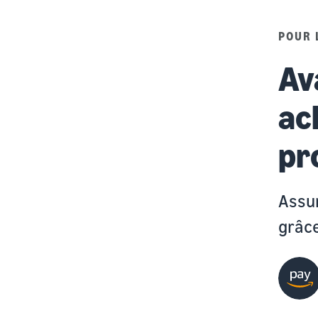
POUR 
Av
ach
pr
Assur
grâce