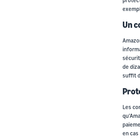
exempl
Un c
Amazon
inform
sécuri
de diza
suffit 
Prot
Les co
qu’Ama
paieme
en cas