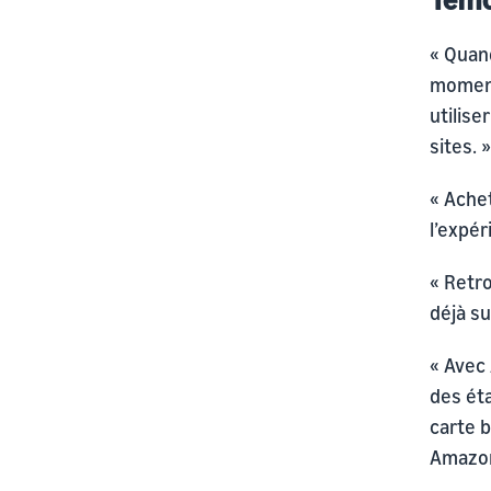
« Quand
moment
utilise
sites. »
« Achet
l’expé
« Retr
déjà su
« Avec
des éta
carte 
Amazon