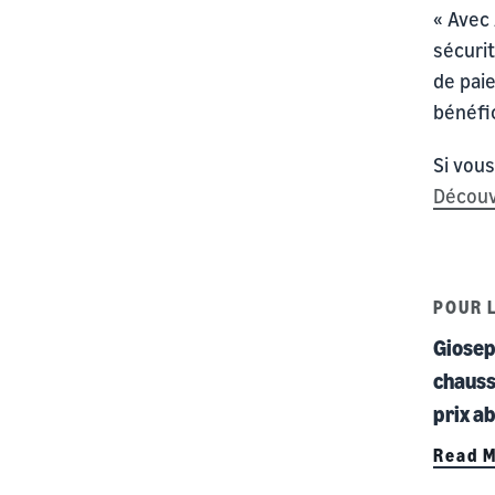
« Avec
sécurit
de pai
bénéfic
Si vou
Découv
POUR 
Giosep
chauss
prix a
Read 