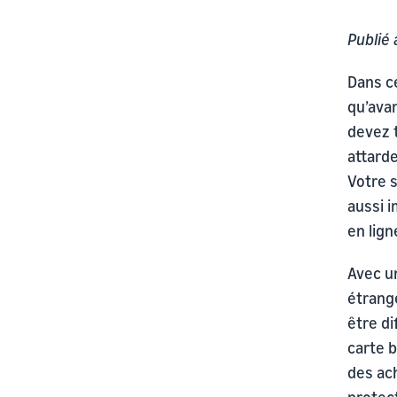
Publié 
Dans c
qu’avan
devez 
attard
Votre s
aussi i
en lign
Avec un
étrange
être di
carte b
des ach
protec