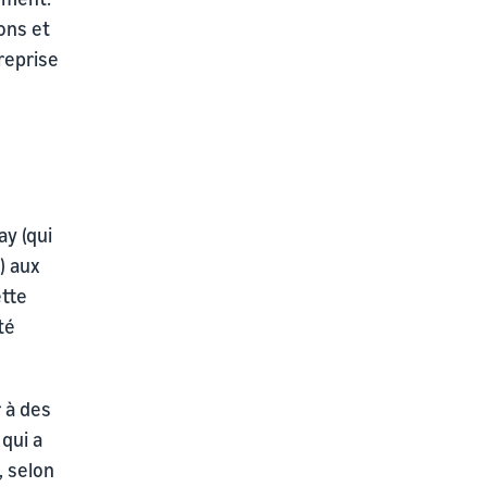
ons et
reprise
y (qui
) aux
ette
té
r à des
qui a
, selon