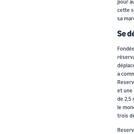
pour a
cette s
sa marq
Se d
Fondée
réserva
déplace
a comm
Reserv
et une 
de 2,5 
le mon
trois d
Reserv