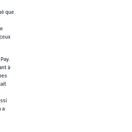
ué que
de
 ceux
 Pay.
ant à
pes
ait
ssi
m a