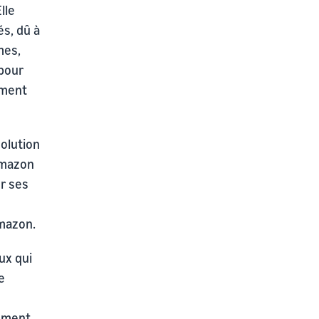
lle
s, dû à
mes,
 pour
ement
solution
 Amazon
er ses
Amazon.
ux qui
e
ement.