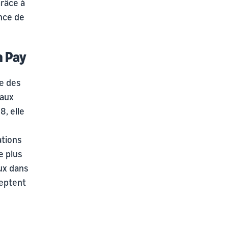
râce à
ance de
n Pay
e des
 aux
8, elle
ations
e plus
ux dans
ceptent