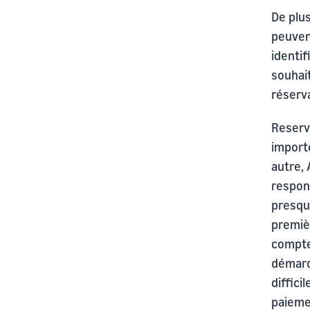
De plus
peuvent
identif
souhai
réserva
Reserv
importe
autre, 
respon
presqu
premièr
compte
démarq
diffici
paieme