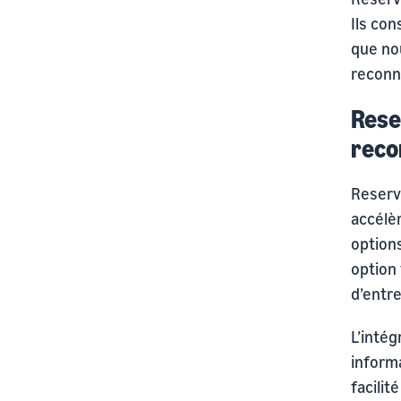
Ils con
que no
reconn
Rese
reco
Reserv
accélèr
option
option 
d’entre
L’intég
inform
facilit