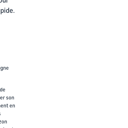
pide.
igne
 de
rer son
ment en
s
azon