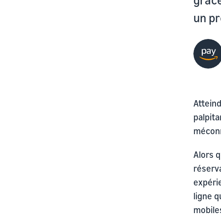
un pr
Attein
palpit
méconnu
Alors q
réserv
expéri
ligne q
mobile