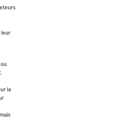
heteurs
 leur
 ou
,
ur la
ur
 mais