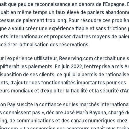
nait que peu de reconnaissance en dehors de l’Espagne. E
uait en même temps un taux élevé de paniers abandonné
cessus de paiement trop long. Pour résoudre ces problè
gne a voulu créer une expérience fiable et sans frictions
ients internationaux et proposer d’autres moyens de pai
célérer la finalisation des réservations.
r l’expérience utilisateur, Reserving.com cherchait une 
plifierait les paiements. En juin 2022, l’entreprise a mis
isposition de ses clients, ce qui lui a permis de rationalis
nts, d’ajouter des fonctionnalités importantes pour ses
teurs mondiaux et d’exploiter la fiabilité et la sécurité d’
on Pay suscite la confiance sur les marchés internationa
s connaissent pas », déclare José María Bayona, chargé d
ing, de communications et des canaux numériques chez
ng.com. « La conversion des acheteurs se fait plus facil