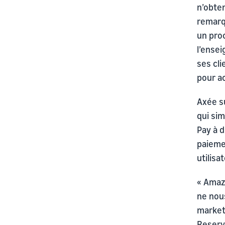
n’obte
remarq
un pro
l’ensei
ses cl
pour ac
Axée su
qui sim
Pay à d
paieme
utilisa
« Amaz
ne nou
market
Reservi