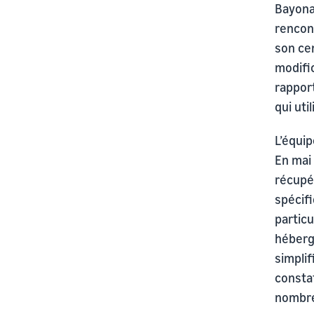
Bayona
rencon
son cen
modific
rapport
qui uti
L’équi
En mai 
récupé
spécifi
particu
héberg
simplif
consta
nombre